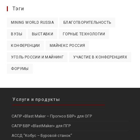
Тэги
MINING WORLD RUSSIA
БЛАГОТВОРИТЕЛЬНОСТЬ
ВУЗЫ
ВЫСТАВКИ
ГОРНЫЕ ТЕХНОЛОГИИ
КОНФЕРЕНЦИИ
МАЙНЕКС РОССИЯ
УГОЛЬ РОССИИ И МАЙНИНГ
УЧАСТИЕ В КОНФЕРЕНЦИЯХ
ФОРУМЫ
Услуги и продукты
САПР «Blast Maker – Прогноз БВР» для ОГР
САПР БВР «BlastMaker» для ПГР
АССД “Кобус – Буровой станок”