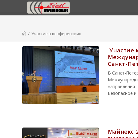
Перейти
к
содержимому
/
Участие в конференциях
Участие к
Междунар
Санкт-Пе
В Санкт-Петер
Международ
направлени
Безопасное и
Майнекс 2