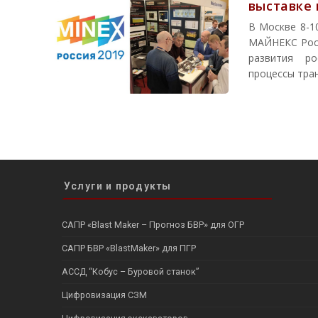
выставке 
В Москве 8-1
МАЙНЕКС Росс
развития ро
процессы тра
Услуги и продукты
САПР «Blast Maker – Прогноз БВР» для ОГР
САПР БВР «BlastMaker» для ПГР
АССД “Кобус – Буровой станок”
Цифровизация СЗМ