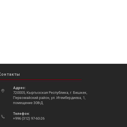
Контакты
Адрес:
720005, Кыргызская Республика, г. Бишкек,
Первомайский район, ул. Игембердиева, 1,
помещение 308-Д
Opens
Телефон:
in
+996 (312) 97-60-26
a
Opens