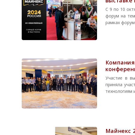
выставке 
С 9 по 10 ок
форум на тем
рамках форум
Компания 
конференц
Участие в вы
приняла учас
технологиям и
Майнекс 2