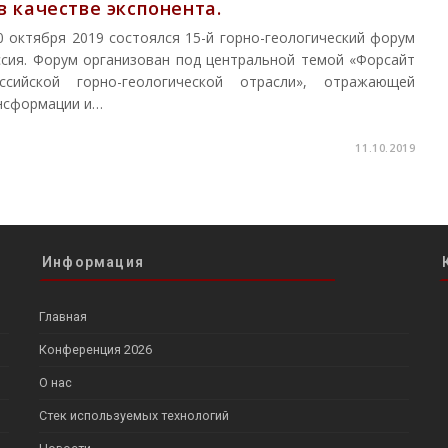
в качестве экспонента.
0 октября 2019 состоялся 15-й горно-геологический форум
ия. Форум организован под центральной темой «Форсайт
ссийской горно-геологической отрасли», отражающей
нсформации и…
11.10.2019
Информация
Главная
Конференция 2026
О нас
Стек используемых технологий