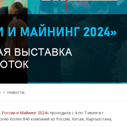
ы
/
Новости
ь России и Майнинг 2024»
проходила с 4 по 7 июня в г.
огию более 840 компаний из России, Китая, Кыргызстана,