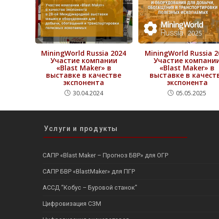
MiningWorld Russia 2024
MiningWorld Russia 2
Участие компании
Участие компани
«Blast Maker» в
«Blast Maker» в
выставке в качестве
выставке в качест
экспонента
экспонента
30.04.2024
05.05.2025
Услуги и продукты
САПР «Blast Maker – Прогноз БВР» для ОГР
САПР БВР «BlastMaker» для ПГР
АССД “Кобус – Буровой станок”
Цифровизация СЗМ